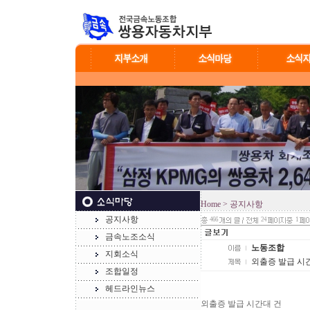
Home
> 공지사항
공지사항
466
24
1
금속노조소식
노동조합
지회소식
외출증 발급 시
조합일정
헤드라인뉴스
외출증 발급 시간대 건