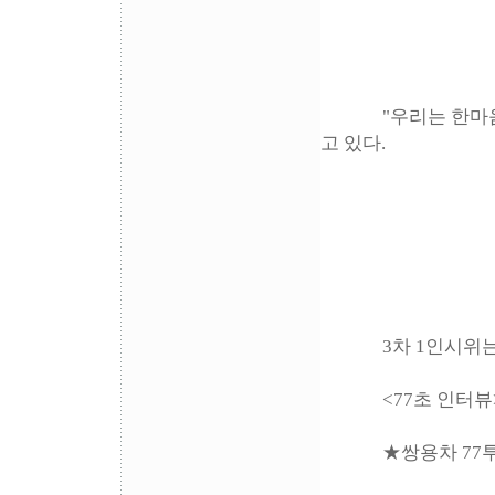
"우리는 한마음" 
고 있다.
3차 1인시위는 23
<77초 인터뷰
★쌍용차 77투쟁