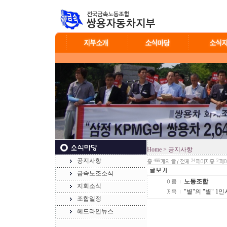
Home
> 공지사항
공지사항
466
24
2
금속노조소식
노동조합
지회소식
"별"의 "별" 1
조합일정
헤드라인뉴스