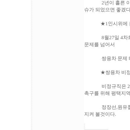
2년이 흘른 이 시
슈가 되었으면 좋겠다
★1인시위에 참
8월27일 4차희망
문제를 넘어서
쌍용차 문제 해결
★쌍용차 비정규
비정규직은 2008년
촉구를 위해 평택지
정장선,원유철국회
지켜 볼것이다.