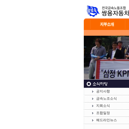
공지사항
금속노조소식
지회소식
조합일정
헤드라인뉴스