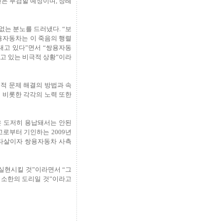
신은 부검할 예정이며, 장례
는 분노를 드러냈다. “보
용자동차는 이 죽음의 행렬
내고 있다”면서 “쌍용자동
고 있는 비극적 상황”이라
적 문제 해결의 방법과 속
 비롯한 각각의 노력 또한
은 도저히 용납돼서는 안된
로부터 기인하는 2009년
 타살이자 쌍용자동차 사측
실현시킬 것”이라면서 “그
최소한의 도리일 것”이라고