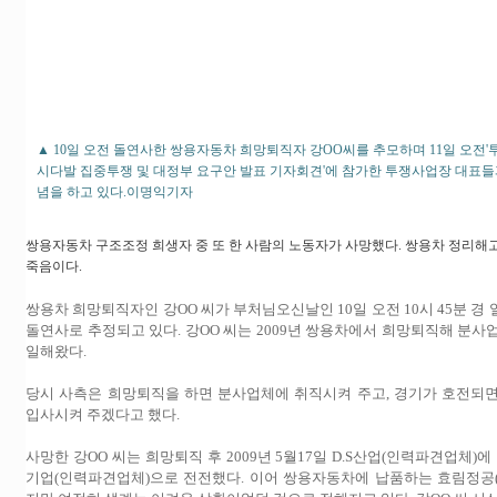
▲ 10일 오전 돌연사한 쌍용자동차 희망퇴직자 강OO씨를 추모하며 11일 오전
시다발 집중투쟁 및 대정부 요구안 발표 기자회견'에 참가한 투쟁사업장 대표
념을 하고 있다.이명익기자
쌍용자동차 구조조정 희생자 중 또 한 사람의 노동자가 사망했다. 쌍용차 정리해
죽음이다.
쌍용차 희망퇴직자인 강OO 씨가 부처님오신날인 10일 오전 10시 45분 경
돌연사로 추정되고 있다. 강OO 씨는 2009년 쌍용차에서 희망퇴직해 분사
일해왔다.
당시 사측은 희망퇴직을 하면 분사업체에 취직시켜 주고, 경기가 호전되
입사시켜 주겠다고 했다.
사망한 강OO 씨는 희망퇴직 후 2009년 5월17일 D.S산업(인력파견업체)에 입
기업(인력파견업체)으로 전전했다. 이어 쌍용자동차에 납품하는 효림정공