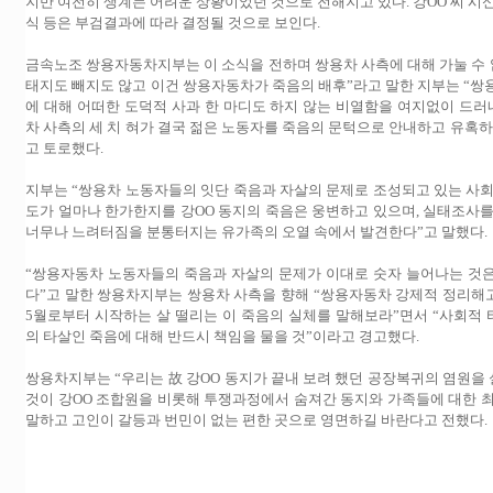
지만 여전히 생계는 어려운 상황이었던 것으로 전해지고 있다. 강OO 씨 시
식 등은 부검결과에 따라 결정될 것으로 보인다.
금속노조 쌍용자동차지부는 이 소식을 전하며 쌍용차 사측에 대해 가눌 수 없
태지도 빼지도 않고 이건 쌍용자동차가 죽음의 배후”라고 말한 지부는 “쌍
에 대해 어떠한 도덕적 사과 한 마디도 하지 않는 비열함을 여지없이 드러
차 사측의 세 치 혀가 결국 젊은 노동자를 죽음의 문턱으로 안내하고 유혹하
고 토로했다.
지부는 “쌍용차 노동자들의 잇단 죽음과 자살의 문제로 조성되고 있는 사회
도가 얼마나 한가한지를 강OO 동지의 죽음은 웅변하고 있으며, 실태조사를
너무나 느려터짐을 분통터지는 유가족의 오열 속에서 발견한다”고 말했다.
“쌍용자동차 노동자들의 죽음과 자살의 문제가 이대로 숫자 늘어나는 것
다”고 말한 쌍용차지부는 쌍용차 사측을 향해 “쌍용자동차 강제적 정리해고
5월로부터 시작하는 살 떨리는 이 죽음의 실체를 말해보라”면서 “사회적
의 타살인 죽음에 대해 반드시 책임을 물을 것”이라고 경고했다.
쌍용차지부는 “우리는 故 강OO 동지가 끝내 보려 했던 공장복귀의 염원을 
것이 강OO 조합원을 비롯해 투쟁과정에서 숨져간 동지와 가족들에 대한 
말하고 고인이 갈등과 번민이 없는 편한 곳으로 영면하길 바란다고 전했다.