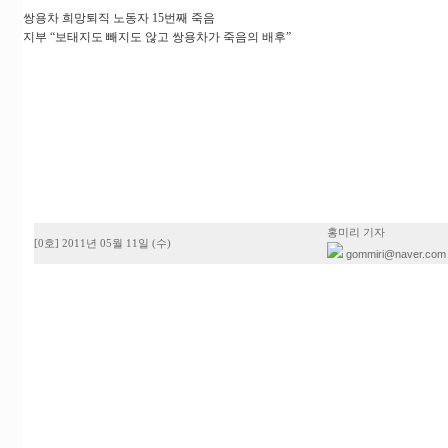
쌍용차 희망퇴직 노동자 15번째 죽음
지부 “보태지도 빼지도 않고 쌍용차가 죽음의 배후”
홍미리 기자
[0호] 2011년 05월 11일 (수)
gommiri@naver.com