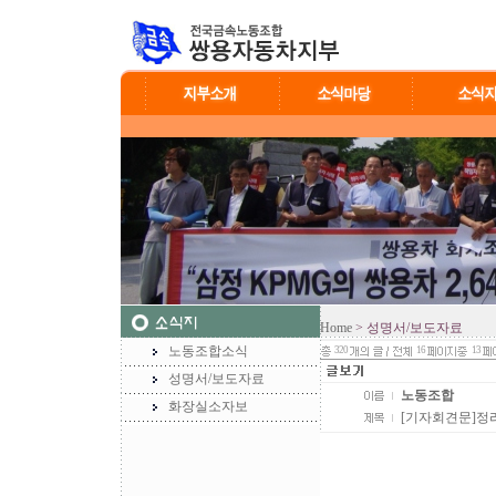
Home
> 성명서/보도자료
노동조합소식
320
16
13
성명서/보도자료
노동조합
화장실소자보
[기자회견문]정