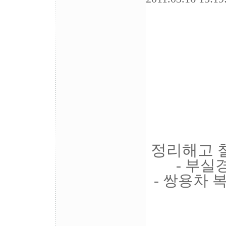
정리해고 
- 부실
- 쌍용차