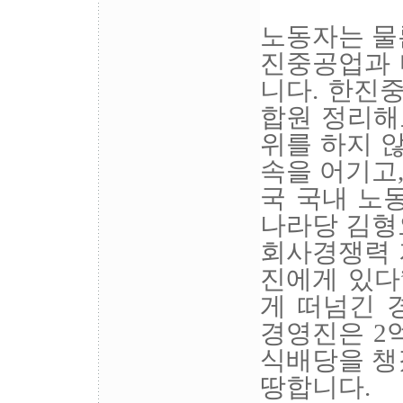
노동자는 물
진중공업과 
니다. 한진중
합원 정리해
위를 하지 
속을 어기고
국 국내 노
나라당 김형
회사경쟁력 
진에게 있다
게 떠넘긴 
경영진은 2억
식배당을 챙
땅합니다.