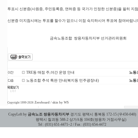
투표시 신분증(사원증, 주민등록증, 면허증 등 국가가 인정한 신분증)을 필히 지
신분증 미지참시에는 투표를 할수가 없으니 이점 숙지하시어 투표에 참여바랍니
금속노동조합 쌍용자동차지부 선거관리위원회
TRE동 매점 주,야간 운영 안내
노동
노동조합 추석 특판 안내(복지동 민주광장내)
노동
Zeroboard
/ skin by
WS
Copyright 1999-2026
CopyLeft by
금속노조 쌍용자동차지부
경기도 평택시 통복동 172-15 (우450-040)
평택시 칠괴동 588-2 상가A동 104호(쌍용차 거점사무실)
Tel : (031) 651-4471~2 / Fax : (031) 654-4472