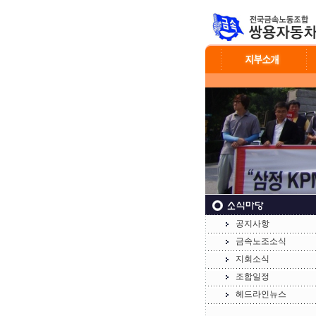
공지사항
금속노조소식
지회소식
조합일정
헤드라인뉴스