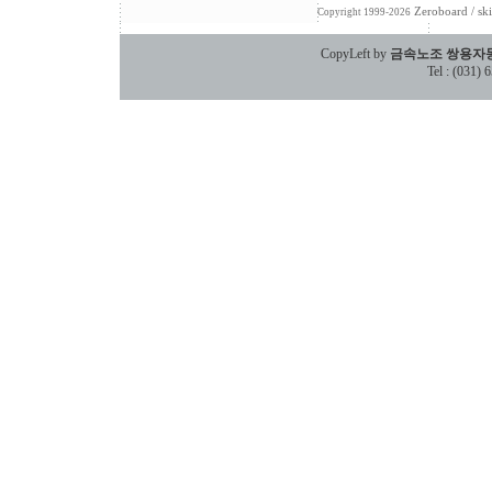
Zeroboard
/ sk
Copyright 1999-2026
CopyLeft by
금속노조 쌍용자
Tel : (031)