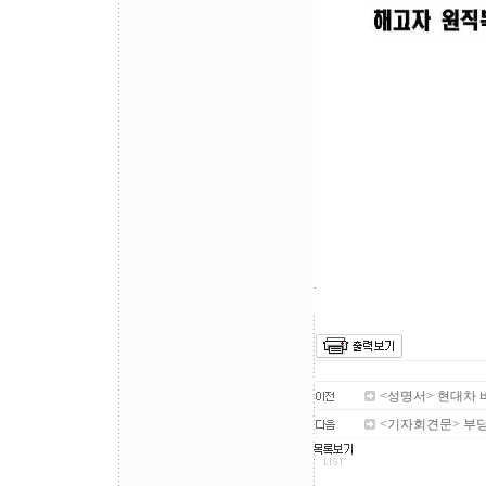
.
<성명서> 현대차
<기자회견문> 부당