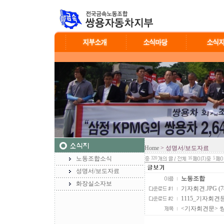
Home
> 성명서/보도자료
노동조합소식
320
16
5
성명서/보도자료
노동조합
화장실소자보
기자회견.JPG (78
1115_기자회견문_
<기자회견문> 쌍