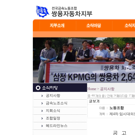
Home
> 공지사항
공지사항
466
24
17
금속노조소식
노동조합
지회소식
제4차 임시대의
조합일정
헤드라인뉴스
공 고