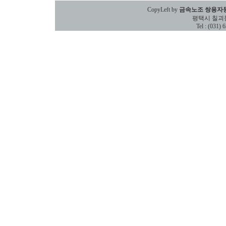
CopyLeft by
금속노조 쌍용자
평택시 칠괴동 588
Tel : (031)