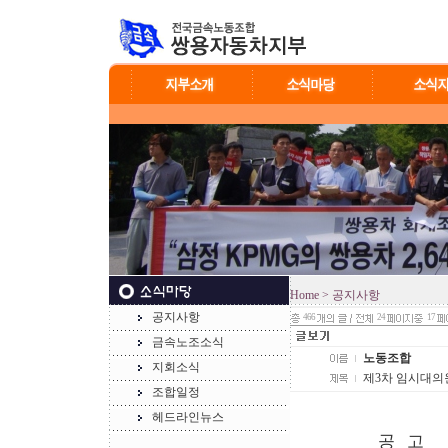
Home
> 공지사항
공지사항
466
24
17
금속노조소식
노동조합
지회소식
제3차 임시대의
조합일정
헤드라인뉴스
공 고