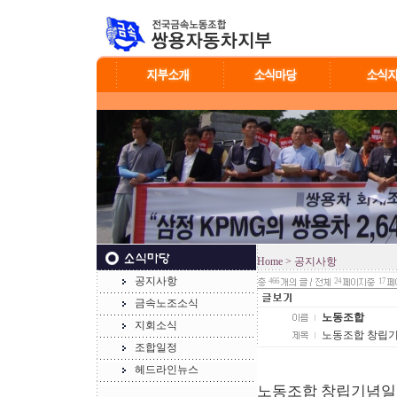
Home
> 공지사항
공지사항
466
24
17
금속노조소식
노동조합
지회소식
노동조합 창립기
조합일정
헤드라인뉴스
노동조합 창립기념일