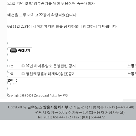
5.1절 기념 및 07 임투승리를 위한 위원장배 족구대회가
예선을 모두 마치고 22강이 확정되었습니다
6월11일 22강이 시작되며 대진표를 공지하오니 참고하시기 바랍니다
07년 하계휴양소 운영관련 공지
노동
영천웨딩홀뷔페계약(송탄)공지
노동
Zeroboard
/ skin by
WS
Copyright 1999-2026
CopyLeft by
금속노조 쌍용자동차지부
경기도 평택시 통복동 172-15 (우450-040)
평택시 칠괴동 588-2 상가A동 104호(쌍용차 거점사무실)
Tel : (031) 651-4471~2 / Fax : (031) 654-4472