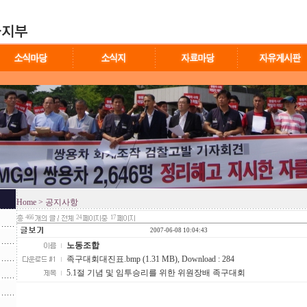
Home
> 공지사항
466
24
17
2007-06-08 10:04:43
노동조합
족구대회대진표.bmp (1.31 MB)
, Download : 284
5.1절 기념 및 임투승리를 위한 위원장배 족구대회