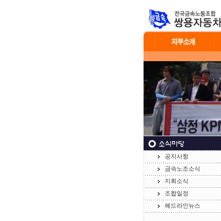
공지사항
금속노조소식
지회소식
조합일정
헤드라인뉴스