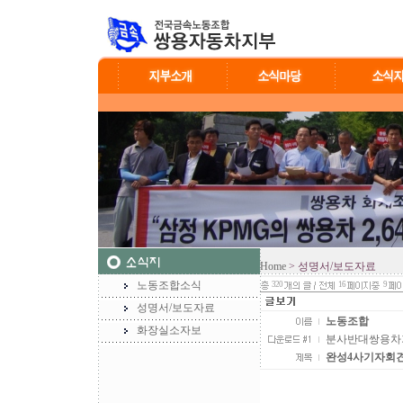
Home
> 성명서/보도자료
노동조합소식
320
16
9
성명서/보도자료
노동조합
화장실소자보
분사반대쌍용차기자회
완성4사기자회