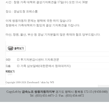
시간 : 창원 가족 대책위 결성기자회견을 17일(수) 오전 11시 30분
장소 : 경남도청 프레스룸
이제 쌍용자동차 문제는 평택에 국한 하지 않습니다
창원에서 가족대책위가 힘있게 결성 기자회견을 가집니다.
마산, 창원, 울산, 부산 등 경남 기자분들의 많은 취재와 협조 당부드립니다.
투기자본감시센터 기자회견문
가족 삼보일배(대한문에서 청와대까지)
Zeroboard
/ skin by
WS
Copyright 1999-2026
CopyLeft by
금속노조 쌍용자동차지부
경기도 평택시 통복동 172-15 (우450-040)
Tel : (031) 651-4471~2 / Fax : (031) 654-4472