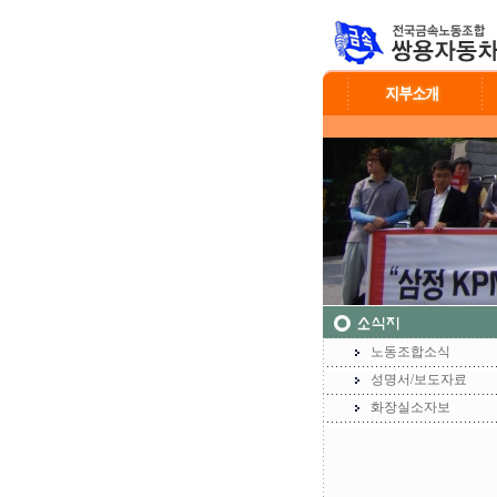
노동조합소식
성명서/보도자료
화장실소자보