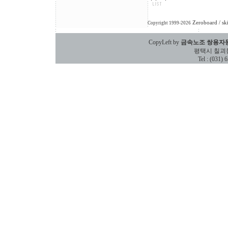
Zeroboard
/ sk
Copyright 1999-2026
CopyLeft by
금속노조 쌍용자
평택시 칠괴동 588
Tel : (031)