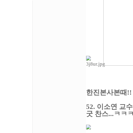
한진본사본때!!
52. 이소연 교
굿 찬스...ㅋㅋ