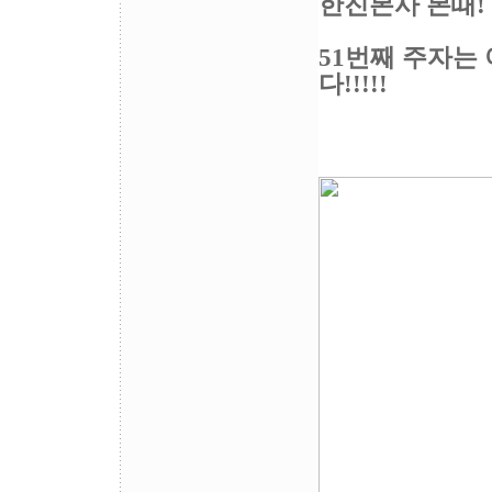
한진본사 본때!
51번째 주자
다!!!!!