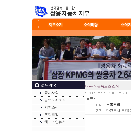
Home
> 금속노조 소식
공지사항
78
4
1
금속노조소식
노동조합
지회소식
한진본사 본때! 1
조합일정
헤드라인뉴스