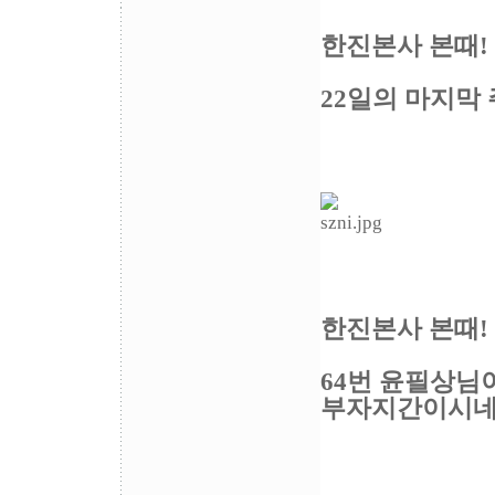
한진본사 본때!
22일의 마지막
한진본사 본때!
64번 윤필상님이
부자지간이시네