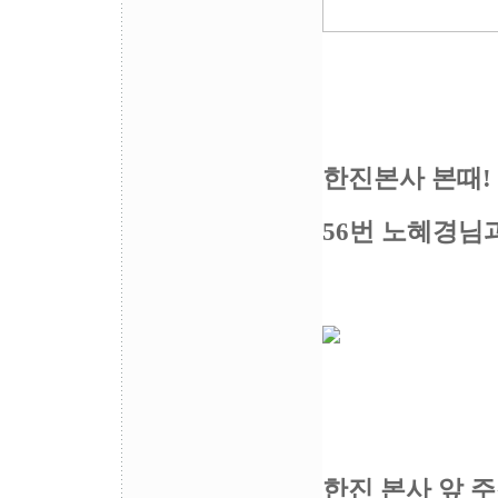
한진본사 본때!
56번 노혜경님
한진 본사 앞 