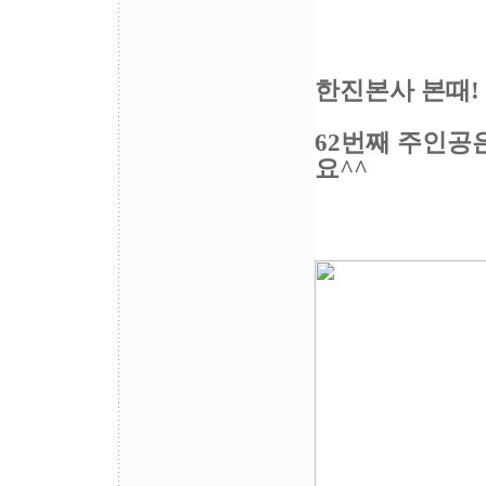
한진본사 본때!
62번째 주인공
요^^