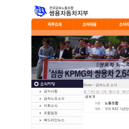
Home
> 금속노조 소식
공지사항
78
4
1
금속노조소식
노동조합
지회소식
구미 KEC 1년
조합일정
헤드라인뉴스