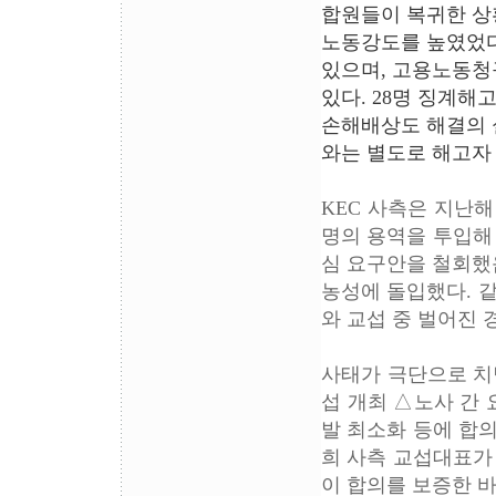
합원들이 복귀한 상황
노동강도를 높였었다
있으며, 고용노동청
있다. 28명 징계해
손해배상도 해결의 
와는 별도로 해고자
KEC 사측은 지난해
명의 용역을 투입해
심 요구안을 철회했음
농성에 돌입했다. 같
와 교섭 중 벌어진 
사태가 극단으로 치
섭 개최 △노사 간 
발 최소화 등에 합
희 사측 교섭대표가
이 합의를 보증한 바