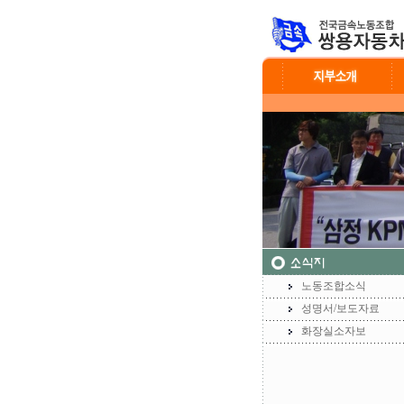
노동조합소식
성명서/보도자료
화장실소자보