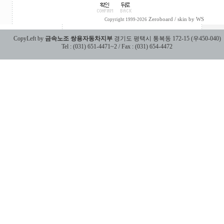
Zeroboard
/ skin by
WS
Copyright 1999-2026
CopyLeft by
금속노조 쌍용자동차지부
경기도 평택시 통복동 172-15 (우450-040)
Tel : (031) 651-4471~2 / Fax : (031) 654-4472