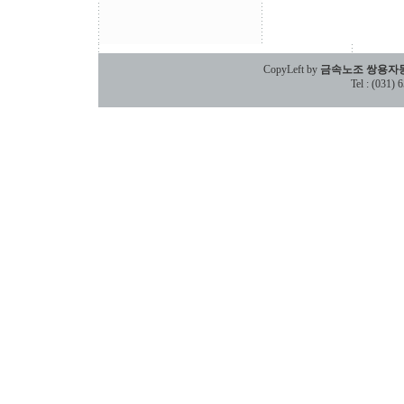
CopyLeft by
금속노조 쌍용자
Tel : (031)