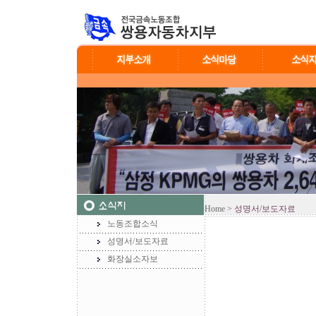
Home
> 성명서/보도자료
노동조합소식
성명서/보도자료
화장실소자보