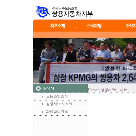
Home
> 성명서/보도자료
노동조합소식
성명서/보도자료
화장실소자보