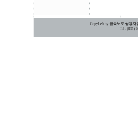
CopyLeft by
금속노조 쌍용자
Tel : (031)