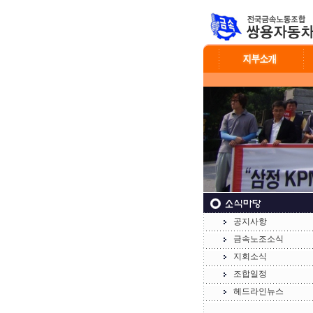
공지사항
금속노조소식
지회소식
조합일정
헤드라인뉴스