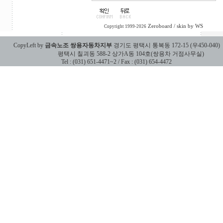
Zeroboard
/ skin by
WS
Copyright 1999-2026
CopyLeft by
금속노조 쌍용자동차지부
경기도 평택시 통복동 172-15 (우450-040)
평택시 칠괴동 588-2 상가A동 104호(쌍용차 거점사무실)
Tel : (031) 651-4471~2 / Fax : (031) 654-4472