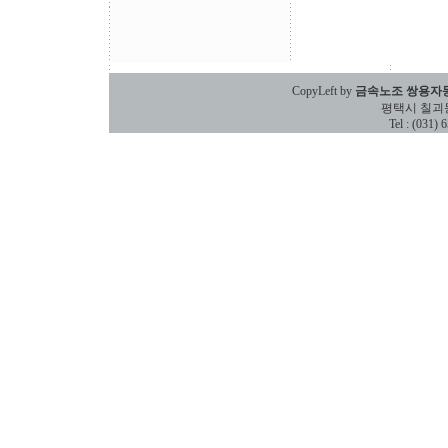
CopyLeft by
금속노조 쌍용자
평택시 칠괴동 588
Tel : (031)